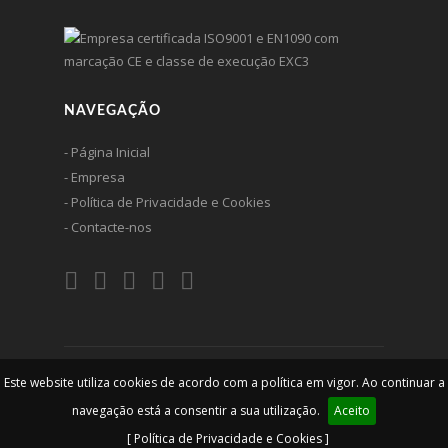
NAVEGAÇÃO
- Página Inicial
- Empresa
- Política de Privacidade e Cookies
- Contacte-nos
Este website utiliza cookies de acordo com a política em vigor. Ao continuar a
© 2026 Ferlin - Construções Metálicas, lda. Todos os direitos
são reservados
navegação está a consentir a sua utilização.
Aceito
[ Política de Privacidade e Cookies ]