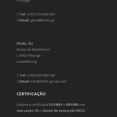
Portugal
Tel:
(+351) 234 026 050
Email:
geral@ferlin.pt
FILIAL, EU
Route de Niederkorn
L-4762 Pétange
Luxembourg
Tel:
(+352) 691 860 268
Email:
info@ferlin-group.com
CERTIFICAÇÃO
Empresa certificada
ISO9001
e
EN1090
com
marcação CE
e
classe de execução EXC3
.